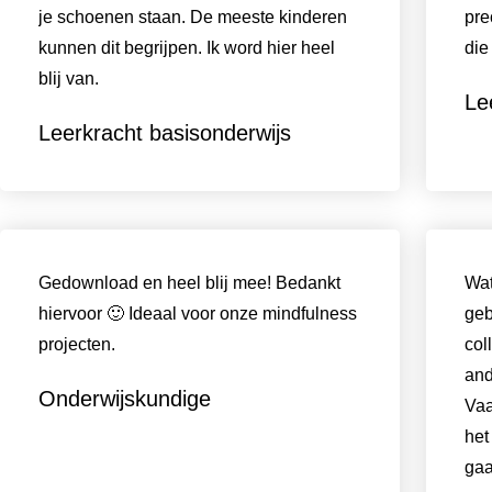
je schoenen staan. De meeste kinderen
pre
kunnen dit begrijpen. Ik word hier heel
die
blij van.
Le
Leerkracht basisonderwijs
Gedownload en heel blij mee! Bedankt
Wat
hiervoor 🙂 Ideaal voor onze mindfulness
geb
projecten.
col
and
Onderwijskundige
Vaa
het
gaa