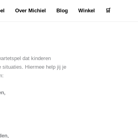
el
Over Michiel
Blog
Winkel
🛒
artetspel dat kinderen
e situaties. Hiermee help jij je
m:
en,
den,