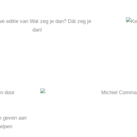
n door
te geven aan
helpen