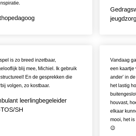
inspiratie.
Gedragsw
thopedagoog
jeugdzor
 spel is zo breed inzetbaar,
Vandaag gaa
elooflijk blij mee, Michiel. Ik gebruik
een kaartje
 structureel! En de gesprekken die
ander' in d
rbij volgen, zo kostbaar.
het lastig 
buitengeslot
bulant leerlingbegeleider
houvast, ho
)TOS/SH
elkaar kunn
mooi, het i
😉