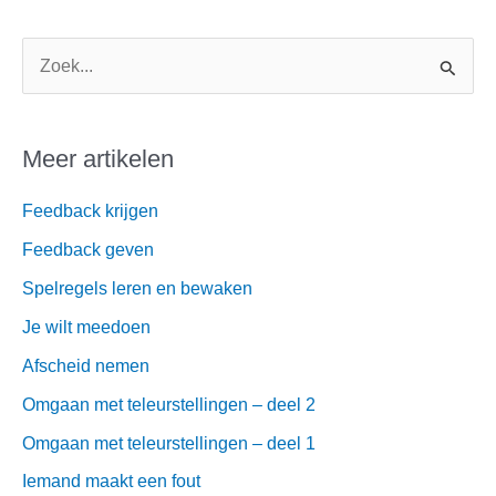
Z
o
e
Meer artikelen
k
n
Feedback krijgen
a
Feedback geven
a
Spelregels leren en bewaken
r
Je wilt meedoen
:
Afscheid nemen
Omgaan met teleurstellingen – deel 2
Omgaan met teleurstellingen – deel 1
Iemand maakt een fout