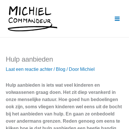
Ga
naar
de
inhoud
Hulp aanbieden
Laat een reactie achter
/
Blog
/ Door
Michiel
Hulp aanbieden is iets wat veel kinderen en
volwassenen graag doen. Het zit diep verankerd in
onze menselijke natuur. Hoe goed hun bedoelingen
ook zijn, soms vliegen kinderen wel eens uit de bocht
bij het aanbieden van hulp. En gaan ze onbedoeld
over andermans grenzen. Reden genoeg om eens te
kijken hoe je dat hulp aanbieden een beetje handig